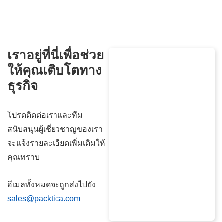
Packtica(Thailand)Co.,Ltd
(0105560122369)
เราอยู่ที่นี่เพื่อช่วย
90/143 หมู่บ้านเพล็กซ์ บางนา หมู่ที่ 15 ตำบล
บางแก้ว จังหวัดสมุทรปราการ 10540 บางพลี
ให้คุณเติบโตทาง
กรุงเทพมหานคร ประเทศไทย
ธุรกิจ
+66 967687999
Sales.th@packtica.com
โปรดติดต่อเราและทีม
สนับสนุนผู้เชี่ยวชาญของเรา
จะแจ้งรายละเอียดเพิ่มเติมให้
Contact Manager
คุณทราบ
อีเมลทั้งหมดจะถูกส่งไปยัง
Nicharas Ratchatanititheepapat
sales@packtica.com
Managing Director of Thailand