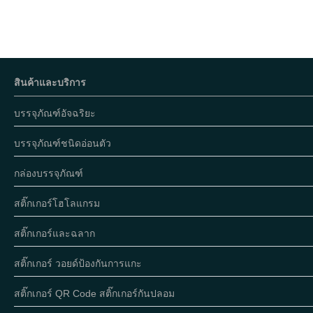
สินค้าและบริการ
บรรจุภัณฑ์อัจฉริยะ
บรรจุภัณฑ์ชนิดอ่อนตัว
กล่องบรรจุภัณฑ์
สติ๊กเกอร์โฮโลแกรม
สติ๊กเกอร์และฉลาก
สติ๊กเกอร์ วอยด์ป้องกันการแกะ
สติ๊กเกอร์ QR Code สติ๊กเกอร์กันปลอม