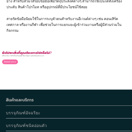
ยาง สำหรับสวมใส่รอบข้อมือเพื่อวัตถุประสงค์ต่างๆ สามารถใช้เป็นได้ทั้งเครื่อง
ประดับ สินค้าโปรโมท หรืออุปกรณ์ที่มีประโยชน์ใช้สอย
สายรัดข้อมือนิยมใช้ในการระบุตัวตนสำหรับงานอีเวนต์ต่างๆ เช่น คอนเสิร์ต
เทศกาล หรืองานกีฬา เพื่อช่วยในการแยกแยะผู้เข้าร่วมงานหรือผู้มีส่วนร่วมใน
กิจกรรม
ยังไม่พบสิ่งที่คุณต้องการใช่หรือไม่?
ปรึกษากับเราฟรี! พร้อมรับแคตตาล็อกวัสดุบรรจุภัณฑ์แบบครบวงจร
ติดต่อฝ่ายขาย
สินค้าและบริการ
บรรจุภัณฑ์อัจฉริยะ
บรรจุภัณฑ์ชนิดอ่อนตัว