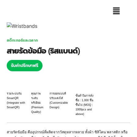
สติ๊กเกอร์และฉลาก
สายรัดข้อมือ (ริสแบนด์)
รับคำปรึกษาฟรี
รวมระบบกับ
คุณภาพ
การออกแบบที่
ขั้นต่ำในการสั่ง
SmartQR
ระดับ
ปรับแต่งได้
ซื้อ : 1,000 ชิ้น
(Integrate with
พรีเมียม
(Customizable
ขึ้นไป (MOQ :
SmartQR)
(Premium
Design)
1000pcs and
Quality)
above)
สายรัดข้อมือ คืออุปกรณ์ที่ผลิตจากวัสดุหลากหลาย ทั้งผ้า ซิลิโคน พลาสติก หรือ