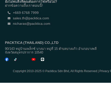
ยังไม่พบสิ่งที่คุณต้องการใช่หรือไม่?
ต้องการ
ฝากข้อความถึงเราตอนนี้!
+669 6768 7999
sales.th@packtica.com
nicharas@packtica.com
PACKTICA (THAILAND) CO.,LTD
90/143 หมู่บ้านเพล็กซ์ บางนา หมู่ที่ 15 ตำบลบางแก้ว อำเภอบางพลี
จังหวัดสมุทรปราการ 10540
Copyright 2010-2025 © Packtica Sdn Bhd, All Rights Reserved |
Privacy 