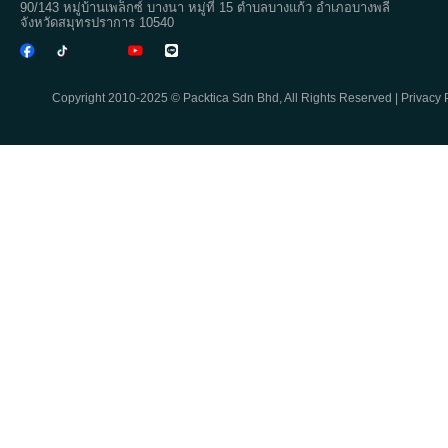
90/143 หมู่บ้านเพล็กซ์ บางนา หมู่ที่ 15 ตำบลบางแก้ว อำเภอบางพลี
จังหวัดสมุทรปราการ 10540
Copyright 2010-2025 © Packtica Sdn Bhd, All Rights Reserved |
Privacy 