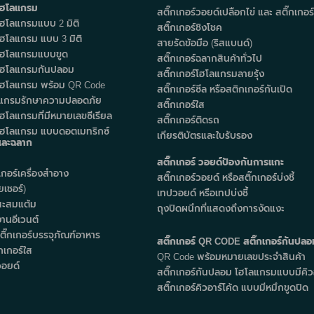
์โฮโลแกรม
สติ๊กเกอร์วอยด์เปลือกไข่ และ สติ๊กเกอร
์โฮโลแกรมแบบ 2 มิติ
สติ๊กเกอร์ชิงโชค
โฮโลแกรม แบบ 3 มิติ
สายรัดข้อมือ (ริสแบนด์)
์โฮโลแกรมแบบขูด
สติ๊กเกอร์ฉลากสินค้าทั่วไป
์โฮโลแกรมกันปลอม
สติ๊กเกอร์โฮโลแกรมลายรุ้ง
์โฮโลแกรม พร้อม QR Code
สติ๊กเกอร์ซีล หรือสติกเกอร์กันเปิด
แกรมรักษาความปลอดภัย
สติ๊กเกอร์ใส
ฮโลแกรมที่มีหมายเลขซีเรียล
สติ๊กเกอร์ติดรถ
์โฮโลแกรม แบบดอตเมทริกซ์
เกียรติบัตรและใบรับรอง
์และฉลาก
สติ๊กเกอร์ วอยด์ป้องกันการแกะ
กอร์เครื่องสำอาง
สติ๊กเกอร์วอยด์ หรือสติ๊กเกอร์บ่งชี้
เชอร์)
เทปวอยด์ หรือเทปบ่งชี้
์สะสมแต้ม
ถุงปิดผนึกที่แสดงถึงการงัดแงะ
งานอีเวนต์
ิ๊กเกอร์บรรจุภัณฑ์อาหาร
สติ๊กเกอร์ QR CODE สติ๊กเกอร์กันปลอ
กเกอร์ใส
QR Code พร้อมหมายเลขประจำสินค้า
วอยด์
สติ๊กเกอร์กันปลอม โฮโลแกรมแบบมีคิวอ
สติ๊กเกอร์คิวอาร์โค้ด แบบมีหมึกขูดปิด